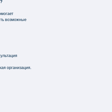
ы?
омогает
ять возможные
сультация
кая организация.