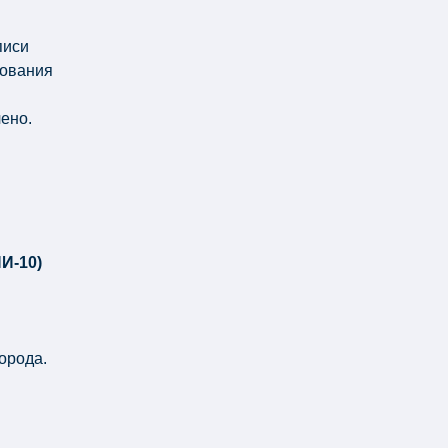
писи
дования
ено.
ПИ-10)
орода.