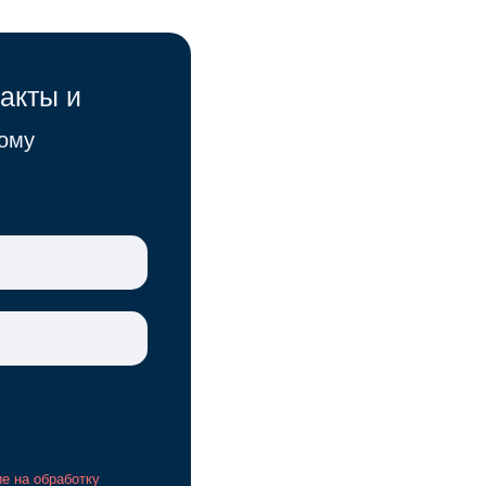
такты и
ому
ие на обработку