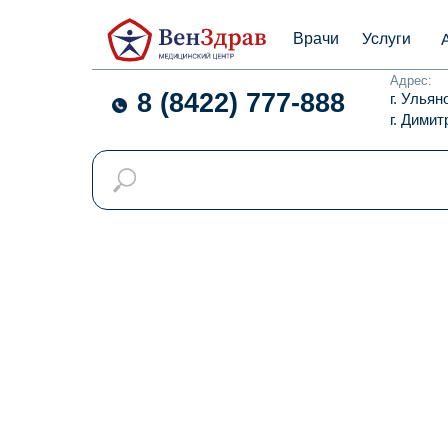
Услуги
Врачи
Адрес:
8 (8422) 777-888
г. Ульян
г. Димит