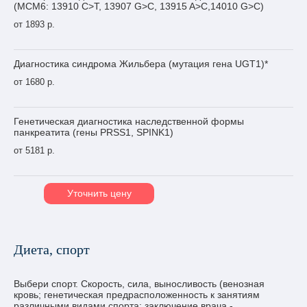
(МСМ6: 13910 С>T, 13907 G>C, 13915 A>C,14010 G>С)
от 1893 р.
Диагностика синдрома Жильбера (мутация гена UGT1)*
от 1680 р.
Генетическая диагностика наследственной формы
панкреатита (гены PRSS1, SPINK1)
от 5181 р.
Уточнить цену
Диета, спорт
Выбери спорт. Скорость, сила, выносливость (венозная
кровь; генетическая предрасположенность к занятиям
различными видами спорта; заключение врача -