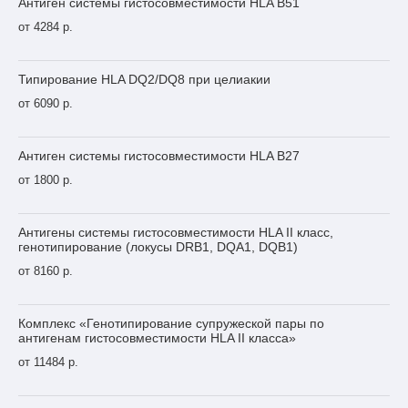
Антиген системы гистосовместимости HLA B51
от 4284 р.
Типирование HLA DQ2/DQ8 при целиакии
от 6090 р.
Антиген системы гистосовместимости HLA В27
от 1800 р.
Антигены системы гистосовместимости HLA II класс,
генотипирование (локусы DRB1, DQA1, DQB1)
от 8160 р.
Комплекс «Генотипирование супружеской пары по
антигенам гистосовместимости HLA II класса»
от 11484 р.