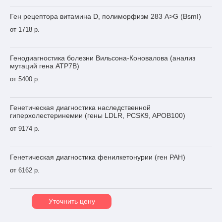
Ген рецептора витамина D, полиморфизм 283 A>G (BsmI)
от 1718 р.
Генодиагностика болезни Вильсона-Коновалова (анализ
мутаций гена ATP7B)
от 5400 р.
Генетическая диагностика наследственной
гиперхолестеринемии (гены LDLR, PCSK9, APOB100)
от 9174 р.
Генетическая диагностика фенилкетонурии (ген PAH)
от 6162 р.
Уточнить цену