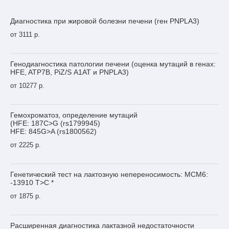
Диагностика при жировой болезни печени (ген PNPLA3)
от 3111 р.
Генодиагностика патологии печени (оценка мутаций в генах:
HFE, ATP7B, PiZ/S А1АТ и PNPLA3)
от 10277 р.
Гемохроматоз, определение мутаций
(HFE: 187C>G (rs1799945)
HFE: 845G>A (rs1800562)
от 2225 р.
Генетический тест на лактозную непереносимость: MCM6:
-13910 T>C *
от 1875 р.
Расширенная диагностика лактазной недостаточности