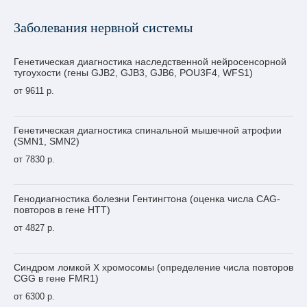
Заболевания нервной системы
Генетическая диагностика наследственной нейросенсорной
тугоухости (гены GJB2, GJB3, GJB6, POU3F4, WFS1)
от 9611 р.
Генетическая диагностика спинальной мышечной атрофии
(SMN1, SMN2)
от 7830 р.
Генодиагностика болезни Гентингтона (оценка числа CAG-
повторов в гене НТТ)
от 4827 р.
Синдром ломкой Х хромосомы (определение числа повторов
CGG в гене FMR1)
от 6300 р.